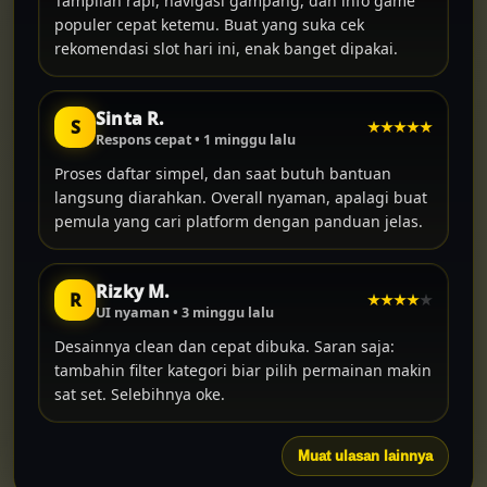
Tampilan rapi, navigasi gampang, dan info game
populer cepat ketemu. Buat yang suka cek
rekomendasi slot hari ini, enak banget dipakai.
Sinta R.
S
Respons cepat • 1 minggu lalu
Proses daftar simpel, dan saat butuh bantuan
langsung diarahkan. Overall nyaman, apalagi buat
pemula yang cari platform dengan panduan jelas.
Rizky M.
R
UI nyaman • 3 minggu lalu
Desainnya clean dan cepat dibuka. Saran saja:
tambahin filter kategori biar pilih permainan makin
sat set. Selebihnya oke.
Muat ulasan lainnya