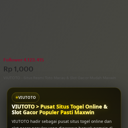
Follower 4.123.415
Price:
Rp 1,000
VIUTOTO - Situs Resmi Toto Macau & Slot Gacor Mudah Maxwin
VIUTOTO
VIUTOTO > Pusat Situs Togel Online &
Slot Gacor Populer Pasti Maxwin
VIUTOTO hadir sebagai pusat situs togel online dan